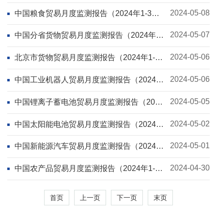
年1-3月）
2024-05-08
中国粮食贸易月度监测报告（2024年1-3
月）
2024-05-07
中国分省货物贸易月度监测报告（2024年1-
3月）
2024-05-06
北京市货物贸易月度监测报告（2024年1-3
月）
2024-05-06
中国工业机器人贸易月度监测报告（2024年
1-3月）
2024-05-05
中国锂离子蓄电池贸易月度监测报告（2024
年1-3月）
2024-05-02
中国太阳能电池贸易月度监测报告（2024年
1-3月）
2024-05-01
中国新能源汽车贸易月度监测报告（2024年
1-3月）
2024-04-30
中国农产品贸易月度监测报告（2024年1-3
月）
首页
上一页
下一页
末页