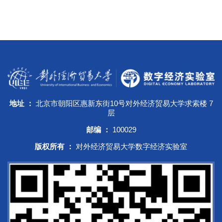
地址 ：
北京市朝阳区惠新东街10号对外经济贸易大学求索楼 7
层
邮编 ：
100029
版权所有 ：
对外经济贸易大学数字经济实验室