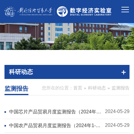
科研动态
监测报告
您所在的位置：
首页
科研动态
监测报告
2024-05-29
中国芯片产品贸易月度监测报告（2024年1-
4月）
2024-05-29
中国农产品贸易月度监测报告（2024年1-4
月）