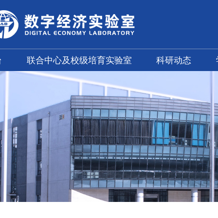
台
联合中心及校级培育实验室
科研动态