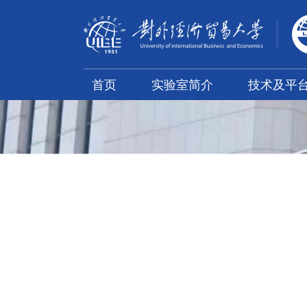
首页
实验室简介
技术及平