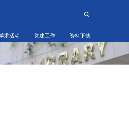
学术活动
党建工作
资料下载