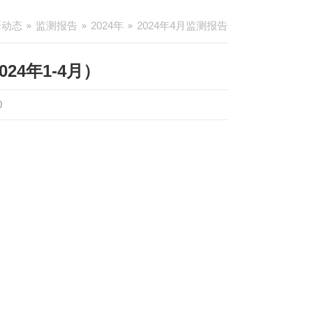
研动态
监测报告
2024年
2024年4月监测报告
4年1-4月）
0